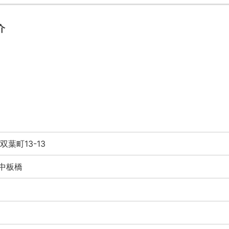
介
葉町13-13
 中板橋