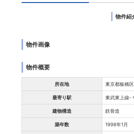
物件紹
物件画像
物件概要
所在地
東京都板橋区双
最寄り駅
東武東上線-
建物構造
鉄骨造
築年数
1998年1月