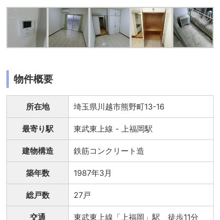
物件概要
所在地
埼玉県川越市熊野町13-16
最寄り駅
東武東上線 - 上福岡駅
建物構造
鉄筋コンクリート造
築年数
1987年3月
総戸数
27戸
交通
東武東上線「上福岡」駅 徒歩11分