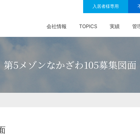
入居者様専用
会社情報
TOPICS
実績
管
第5メゾンなかざわ105募集図面
面